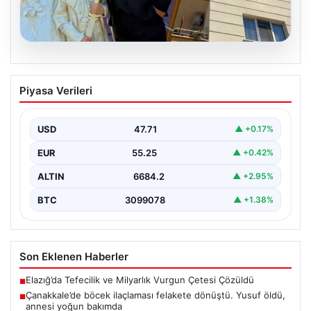
06.08.2026
Çanakkale’de böcek ilaçlaması felakete
Piyasa Verileri
dönüştü. Yusuf öldü, annesi yoğun
bakımda
USD
47.71
▲ +0.17%
EUR
55.25
▲ +0.42%
ALTIN
6684.2
▲ +2.95%
BTC
3099078
▲ +1.38%
Son Eklenen Haberler
Elazığ’da Tefecilik ve Milyarlık Vurgun Çetesi Çözüldü
■
Çanakkale’de böcek ilaçlaması felakete dönüştü. Yusuf öldü,
■
annesi yoğun bakımda