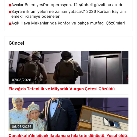
Avcılar Belediyesi’ne operasyon. 12 şüpheli gözaltına alındı
■
Bayram ikramiyeleri ne zaman yatacak? 2026 Kurban Bayramı
■
emekli ikramiye ödemeleri
Açık Hava Mekanlarında Konfor ve bahçe mutfağı Çözümleri
■
Güncel
07/08/2026
Elazığ’da Tefecilik ve Milyarlık Vurgun Çetesi Çözüldü
06/08/2026
Çanakkale’de böcek ilaçlaması felakete dönüştü. Yusuf öldü,