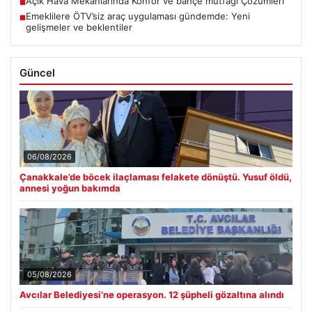
Açık Hava Mekanlarında Konfor ve bahçe mutfağı Çözümleri
■
Emeklilere ÖTV’siz araç uygulaması gündemde: Yeni
■
gelişmeler ve beklentiler
Güncel
06/08/2026
Çanakkale’de böcek ilaçlaması felakete dönüştü. Yusuf öldü,
annesi yoğun bakımda
05/08/2026
Avcılar Belediyesi’ne operasyon. 12 şüpheli gözaltına alındı