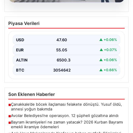
05.08.2026
Avcılar Belediyesi’ne operasyon. 12
Piyasa Verileri
şüpheli gözaltına alındı
USD
47.60
▲ +0.06%
EUR
55.05
▲ +0.07%
ALTIN
6500.3
▲ +0.06%
BTC
3054642
▲ +0.66%
Son Eklenen Haberler
Çanakkale’de böcek ilaçlaması felakete dönüştü. Yusuf öldü,
■
annesi yoğun bakımda
Avcılar Belediyesi’ne operasyon. 12 şüpheli gözaltına alındı
■
Bayram ikramiyeleri ne zaman yatacak? 2026 Kurban Bayramı
■
emekli ikramiye ödemeleri