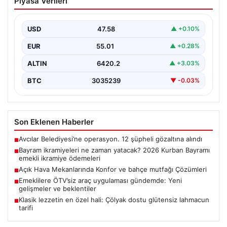
Piyasa Verileri
2026 Kurban Bayramı emekli ikramiye
ödemeleri
USD
47.58
▲ +0.10%
EUR
55.01
▲ +0.28%
ALTIN
6420.2
▲ +3.03%
BTC
3035239
▼ -0.03%
Son Eklenen Haberler
Avcılar Belediyesi’ne operasyon. 12 şüpheli gözaltına alındı
■
Bayram ikramiyeleri ne zaman yatacak? 2026 Kurban Bayramı
■
emekli ikramiye ödemeleri
Açık Hava Mekanlarında Konfor ve bahçe mutfağı Çözümleri
■
Emeklilere ÖTV’siz araç uygulaması gündemde: Yeni
■
gelişmeler ve beklentiler
Klasik lezzetin en özel hali: Çölyak dostu glütensiz lahmacun
■
tarifi