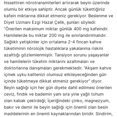
hissettiren nörotransmiterleri artırarak beyin üzerinde
olumlu bir etkiye sahiptir. Ancak günlük tükettiğiniz
kafein miktarına dikkat etmeniz gerekiyor. Beslenme ve
Diyet Uzmanı Ezgi Hazal Çelik, şunları söyledi:
“Önerilen maksimum miktar günlük 400 mg kafeindir.
Hamilelerde bu miktar 200 mg ile sınırlandırılmalıdır.
Sağlıklı yetişkinler için ortalama 2-4 fincan kahve
tüketiminin nörolojik hastalıklara yakalanma riskini
azalttığı gözlemlenmiştir. Tansiyon sorunu yaşayanlar
ve hamilelerin tüketim miktarını azaltmaları ve
doktorlarına danışmaları gerekmektedir. “Akşam kahve
içmek uyku kalitenizi olumsuz etkileyeceğinden gün
içinde tüketmeye dikkat etmeniz gerekiyor” diyor.
Beyin sağlığı için her gün diyete dahil edilmesi önerilen
ceviz, fındık ve bademin yanı sıra yine yağlı tohum
olan kabak çekirdeği; İçeriğindeki çinko, magnezyum,
bakır ve demir ile beyin sağlığı için önemli olan besin
maddelerinin en önemli kaynaklarından biridir. Sindirim,