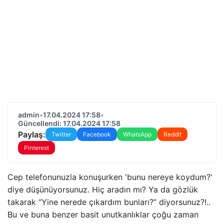
admin
•
17.04.2024 17:58
•
Güncellendi: 17.04.2024 17:58
Paylaş:
Twitter
Facebook
WhatsApp
Reddit
Pinterest
Cep telefonunuzla konuşurken 'bunu nereye koydum?'
diye düşünüyorsunuz. Hiç aradın mı? Ya da gözlük
takarak “Yine nerede çıkardım bunları?” diyorsunuz?!..
Bu ve buna benzer basit unutkanlıklar çoğu zaman