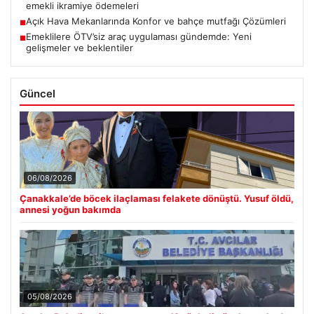
emekli ikramiye ödemeleri
Açık Hava Mekanlarında Konfor ve bahçe mutfağı Çözümleri
■
Emeklilere ÖTV’siz araç uygulaması gündemde: Yeni
■
gelişmeler ve beklentiler
Güncel
06/08/2026
Çanakkale’de böcek ilaçlaması felakete dönüştü. Yusuf öldü,
annesi yoğun bakımda
05/08/2026