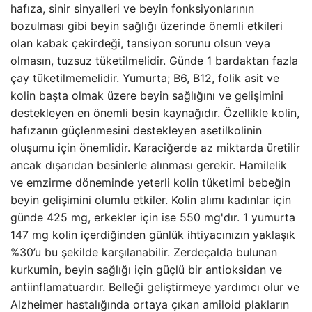
hafıza, sinir sinyalleri ve beyin fonksiyonlarının
bozulması gibi beyin sağlığı üzerinde önemli etkileri
olan kabak çekirdeği, tansiyon sorunu olsun veya
olmasın, tuzsuz tüketilmelidir. Günde 1 bardaktan fazla
çay tüketilmemelidir. Yumurta; B6, B12, folik asit ve
kolin başta olmak üzere beyin sağlığını ve gelişimini
destekleyen en önemli besin kaynağıdır. Özellikle kolin,
hafızanın güçlenmesini destekleyen asetilkolinin
oluşumu için önemlidir. Karaciğerde az miktarda üretilir
ancak dışarıdan besinlerle alınması gerekir. Hamilelik
ve emzirme döneminde yeterli kolin tüketimi bebeğin
beyin gelişimini olumlu etkiler. Kolin alımı kadınlar için
günde 425 mg, erkekler için ise 550 mg'dır. 1 yumurta
147 mg kolin içerdiğinden günlük ihtiyacınızın yaklaşık
%30’u bu şekilde karşılanabilir. Zerdeçalda bulunan
kurkumin, beyin sağlığı için güçlü bir antioksidan ve
antiinflamatuardır. Belleği geliştirmeye yardımcı olur ve
Alzheimer hastalığında ortaya çıkan amiloid plakların