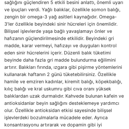
sağlığını güçlendiren 5 etkili besini anlattı, önemli uyarı
ve ipuçları verdi.
Yağlı balıklar, özellikle somon balığı,
zengin bir omega-3 yağ asitleri kaynağıdır. Omega-
3'ler özellikle beyindeki sinir hücreleri için önemlidir.
Bilişsel işlevlerde yaşa bağlı yavaşlamayı önler ve
hafızanın güçlendirilmesinde etkilidir. Beyindeki gri
madde, karar vermeyi, hafızayı ve duyguları kontrol
eden sinir hücrelerini içerir. Düzenli balık tüketimi
beyinde daha fazla gri madde bulundurma eğilimini
artırır. Balıkları fırında, ızgara gibi pişirme yöntemlerini
kullanarak haftanın 2 günü tüketebilirsiniz. Özellikle
hamile ve emziren kadınlar, kiremit balığı, köpekbalığı,
kılıç balığı ve kral uskumru gibi cıva oranı yüksek
balıklardan uzak durmalıdır.
Kahvede bulunan kafein ve
antioksidanlar beyin sağlığını desteklemeye yardımcı
olur. Özellikle antioksidan etkisi sayesinde bilişsel
işlevlerdeki bozulmalarla mücadele eder. Ayrıca
konsantrasyonu artırarak ve dopamin gibi iyi