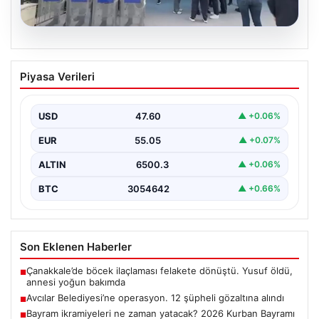
05.08.2026
Avcılar Belediyesi’ne operasyon. 12
Piyasa Verileri
şüpheli gözaltına alındı
USD
47.60
▲ +0.06%
EUR
55.05
▲ +0.07%
ALTIN
6500.3
▲ +0.06%
BTC
3054642
▲ +0.66%
Son Eklenen Haberler
Çanakkale’de böcek ilaçlaması felakete dönüştü. Yusuf öldü,
■
annesi yoğun bakımda
Avcılar Belediyesi’ne operasyon. 12 şüpheli gözaltına alındı
■
Bayram ikramiyeleri ne zaman yatacak? 2026 Kurban Bayramı
■