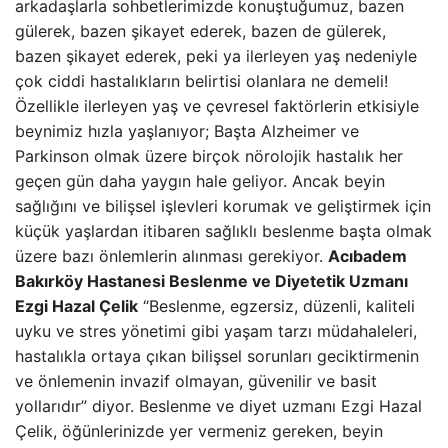
arkadaşlarla sohbetlerimizde konuştuğumuz, bazen
gülerek, bazen şikayet ederek, bazen de gülerek,
bazen şikayet ederek, peki ya ilerleyen yaş nedeniyle
çok ciddi hastalıkların belirtisi olanlara ne demeli!
Özellikle ilerleyen yaş ve çevresel faktörlerin etkisiyle
beynimiz hızla yaşlanıyor; Başta Alzheimer ve
Parkinson olmak üzere birçok nörolojik hastalık her
geçen gün daha yaygın hale geliyor. Ancak beyin
sağlığını ve bilişsel işlevleri korumak ve geliştirmek için
küçük yaşlardan itibaren sağlıklı beslenme başta olmak
üzere bazı önlemlerin alınması gerekiyor.
Acıbadem
Bakırköy Hastanesi Beslenme ve Diyetetik Uzmanı
Ezgi Hazal Çelik
“Beslenme, egzersiz, düzenli, kaliteli
uyku ve stres yönetimi gibi yaşam tarzı müdahaleleri,
hastalıkla ortaya çıkan bilişsel sorunları geciktirmenin
ve önlemenin invazif olmayan, güvenilir ve basit
yollarıdır” diyor. Beslenme ve diyet uzmanı Ezgi Hazal
Çelik, öğünlerinizde yer vermeniz gereken, beyin