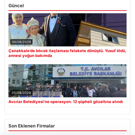
Güncel
06/08/2026
Çanakkale’de böcek ilaçlaması felakete dönüştü. Yusuf öldü,
annesi yoğun bakımda
05/08/2026
Avcılar Belediyesi’ne operasyon. 12 şüpheli gözaltına alındı
Son Eklenen Firmalar