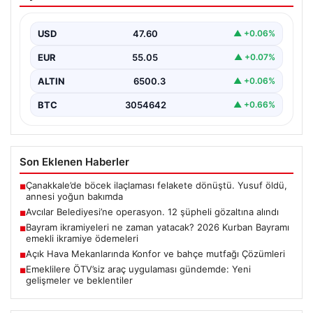
şüpheli gözaltına alındı
USD
47.60
▲ +0.06%
EUR
55.05
▲ +0.07%
ALTIN
6500.3
▲ +0.06%
BTC
3054642
▲ +0.66%
Son Eklenen Haberler
Çanakkale’de böcek ilaçlaması felakete dönüştü. Yusuf öldü,
■
annesi yoğun bakımda
Avcılar Belediyesi’ne operasyon. 12 şüpheli gözaltına alındı
■
Bayram ikramiyeleri ne zaman yatacak? 2026 Kurban Bayramı
■
emekli ikramiye ödemeleri
Açık Hava Mekanlarında Konfor ve bahçe mutfağı Çözümleri
■
Emeklilere ÖTV’siz araç uygulaması gündemde: Yeni
■
gelişmeler ve beklentiler