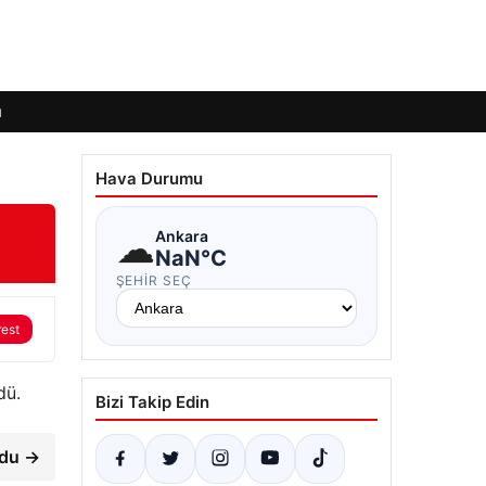
ı
Hava Durumu
☁
Ankara
NaN°C
ŞEHIR SEÇ
rest
dü.
Bizi Takip Edin
ldu →