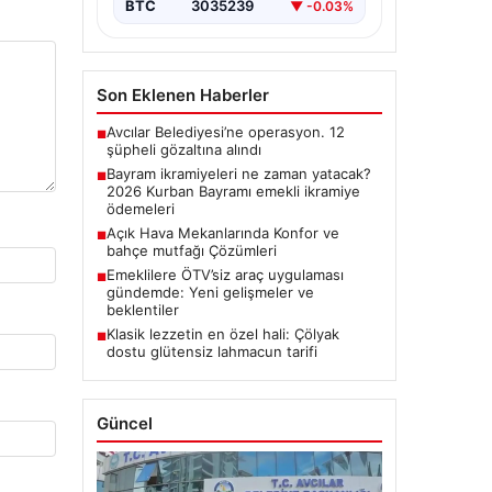
BTC
3035239
▼ -0.03%
Son Eklenen Haberler
Avcılar Belediyesi’ne operasyon. 12
■
şüpheli gözaltına alındı
Bayram ikramiyeleri ne zaman yatacak?
■
2026 Kurban Bayramı emekli ikramiye
ödemeleri
Açık Hava Mekanlarında Konfor ve
■
bahçe mutfağı Çözümleri
Emeklilere ÖTV’siz araç uygulaması
■
gündemde: Yeni gelişmeler ve
beklentiler
Klasik lezzetin en özel hali: Çölyak
■
dostu glütensiz lahmacun tarifi
Güncel