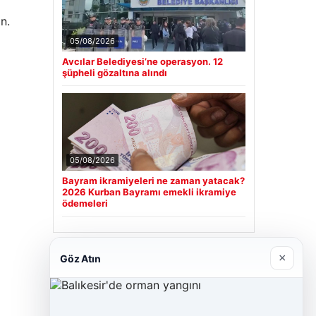
n.
05/08/2026
Avcılar Belediyesi’ne operasyon. 12
şüpheli gözaltına alındı
05/08/2026
Bayram ikramiyeleri ne zaman yatacak?
2026 Kurban Bayramı emekli ikramiye
ödemeleri
×
Göz Atın
Son Eklenen Firmalar