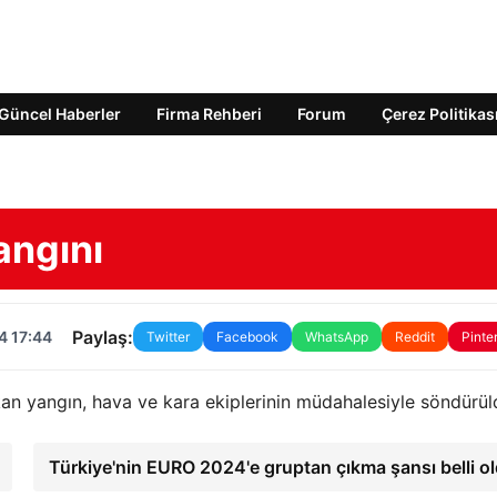
Güncel Haberler
Firma Rehberi
Forum
Çerez Politikas
angını
Paylaş:
4 17:44
Twitter
Facebook
WhatsApp
Reddit
Pinte
ıkan yangın, hava ve kara ekiplerinin müdahalesiyle söndürül
Türkiye'nin EURO 2024'e gruptan çıkma şansı belli o