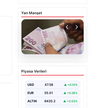
Yan Manşet
05.08.2026
Bayram ikramiyeleri ne
Piyasa Verileri
zaman yatacak? 2026
Kurban Bayramı emekli
ikramiye ödemeleri
USD
47.58
▲ +0.10%
EUR
55.01
▲ +0.28%
ALTIN
6420.2
▲ +3.03%