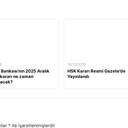
5
10/12/2025
Bankası’nın 2025 Aralık
HSK Kararı Resmi Gazete’de
z kararı ne zaman
Yayınlandı
lacak?
nlar
*
ile işaretlenmişlerdir