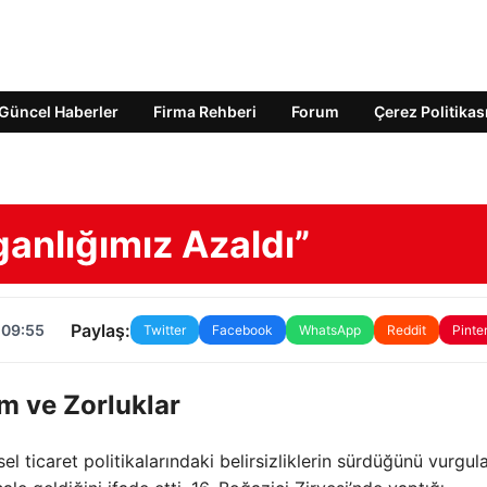
Güncel Haberler
Firma Rehberi
Forum
Çerez Politikas
ganlığımız Azaldı”
Paylaş:
 09:55
Twitter
Facebook
WhatsApp
Reddit
Pinte
 ve Zorluklar
sel ticaret politikalarındaki belirsizliklerin sürdüğünü vurgul