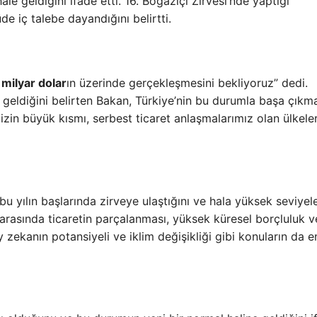
ale geldiğini ifade etti. 16. Boğaziçi Zirvesi’nde yaptığı
 iç talebe dayandığını belirtti.
 milyar dolar
ın üzerinde gerçekleşmesini bekliyoruz” dedi.
e geldiğini belirten Bakan, Türkiye’nin bu durumla başa çıkm
izin büyük kısmı, serbest ticaret anlaşmalarımız olan ülkele
bu yılın başlarında zirveye ulaştığını ve hala yüksek seviyel
eri arasında ticaretin parçalanması, yüksek küresel borçluluk v
 zekanın potansiyeli ve iklim değişikliği gibi konuların da e