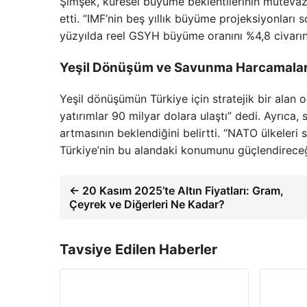
Şimşek, küresel büyüme beklentilerinin mütevaz
etti. “IMF’nin beş yıllık büyüme projeksiyonları
yüzyılda reel GSYH büyüme oranını %4,8 civarın
Yeşil Dönüşüm ve Savunma Harcamalar
Yeşil dönüşümün Türkiye için stratejik bir alan
yatırımlar 90 milyar dolara ulaştı” dedi. Ayrıc
artmasının beklendiğini belirtti. “NATO ülkeler
Türkiye’nin bu alandaki konumunu güçlendireceği
← 20 Kasım 2025’te Altın Fiyatları: Gram,
Çeyrek ve Diğerleri Ne Kadar?
Tavsiye Edilen Haberler