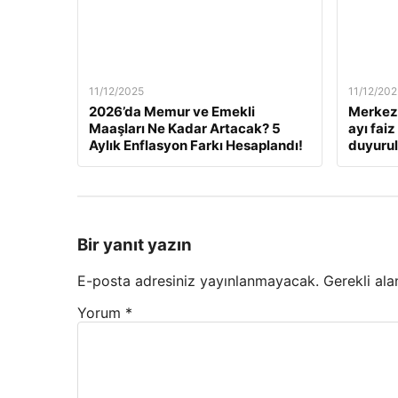
11/12/2025
11/12/202
2026’da Memur ve Emekli
Merkez 
Maaşları Ne Kadar Artacak? 5
ayı fai
Aylık Enflasyon Farkı Hesaplandı!
duyuru
Bir yanıt yazın
E-posta adresiniz yayınlanmayacak.
Gerekli ala
Yorum
*