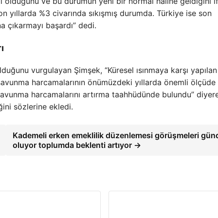
ı olduğunu ve bu durumun yeni bir normal haline geldiğini i
 son yıllarda %3 civarında sıkışmış durumda. Türkiye ise son
a çıkarmayı başardı” dedi.
ı
 olduğunu vurgulayan Şimşek, “Küresel ısınmaya karşı yapılan
a, savunma harcamalarının önümüzdeki yıllarda önemli ölçüde
i savunma harcamalarını artırma taahhüdünde bulundu” diyer
ni sözlerine ekledi.
Kademeli erken emeklilik düzenlemesi görüşmeleri gü
oluyor toplumda beklenti artıyor →