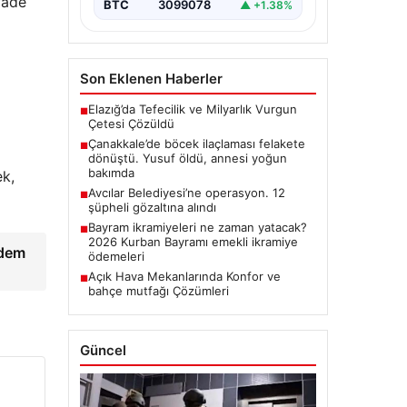
fade
BTC
3099078
▲ +1.38%
Son Eklenen Haberler
Elazığ’da Tefecilik ve Milyarlık Vurgun
■
Çetesi Çözüldü
Çanakkale’de böcek ilaçlaması felakete
■
dönüştü. Yusuf öldü, annesi yoğun
bakımda
ek,
Avcılar Belediyesi’ne operasyon. 12
■
şüpheli gözaltına alındı
Bayram ikramiyeleri ne zaman yatacak?
■
2026 Kurban Bayramı emekli ikramiye
ndem
ödemeleri
Açık Hava Mekanlarında Konfor ve
■
bahçe mutfağı Çözümleri
Güncel