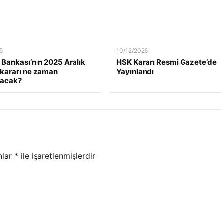
5
10/12/2025
Bankası’nın 2025 Aralık
HSK Kararı Resmi Gazete’de
z kararı ne zaman
Yayınlandı
lacak?
nlar
*
ile işaretlenmişlerdir