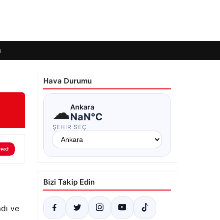
ı
Hava Durumu
☁
Ankara
NaN°C
ŞEHIR SEÇ
rest
Bizi Takip Edin
adı ve