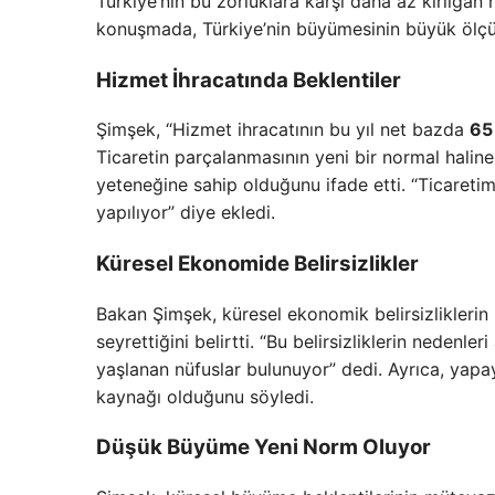
Türkiye’nin bu zorluklara karşı daha az kırılgan h
konuşmada, Türkiye’nin büyümesinin büyük ölçüde
Hizmet İhracatında Beklentiler
Şimşek, “Hizmet ihracatının bu yıl net bazda
65
Ticaretin parçalanmasının yeni bir normal halin
yeteneğine sahip olduğunu ifade etti. “Ticaretim
yapılıyor” diye ekledi.
Küresel Ekonomide Belirsizlikler
Bakan Şimşek, küresel ekonomik belirsizliklerin 
seyrettiğini belirtti. “Bu belirsizliklerin nedenl
yaşlanan nüfuslar bulunuyor” dedi. Ayrıca, yapay
kaynağı olduğunu söyledi.
Düşük Büyüme Yeni Norm Oluyor