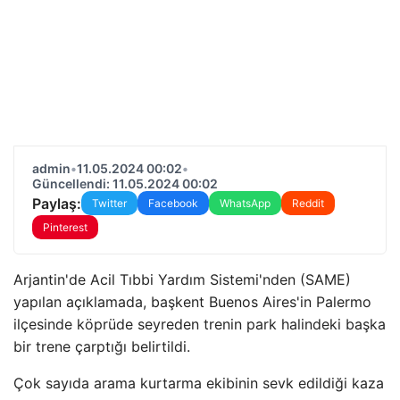
admin
•
11.05.2024 00:02
•
Güncellendi: 11.05.2024 00:02
Paylaş:
Twitter
Facebook
WhatsApp
Reddit
Pinterest
Arjantin'de Acil Tıbbi Yardım Sistemi'nden (SAME)
yapılan açıklamada, başkent Buenos Aires'in Palermo
ilçesinde köprüde seyreden trenin park halindeki başka
bir trene çarptığı belirtildi.
Çok sayıda arama kurtarma ekibinin sevk edildiği kaza