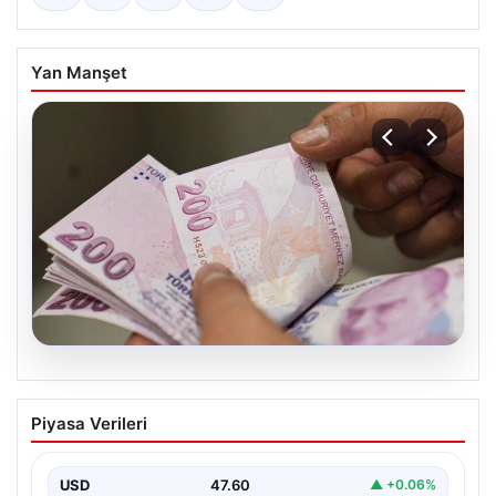
Yan Manşet
05.08.2026
Bayram ikramiyeleri ne zaman yatacak?
Piyasa Verileri
2026 Kurban Bayramı emekli ikramiye
ödemeleri
USD
47.60
▲ +0.06%