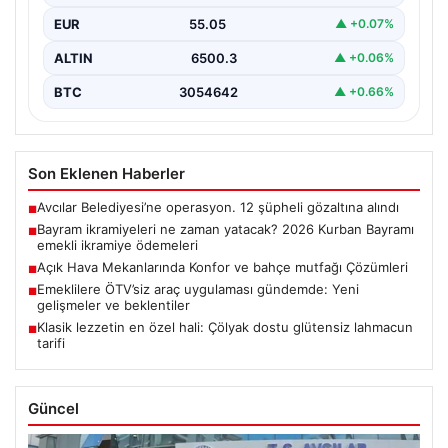
EUR
55.05
▲ +0.07%
ALTIN
6500.3
▲ +0.06%
BTC
3054642
▲ +0.66%
Son Eklenen Haberler
Avcılar Belediyesi’ne operasyon. 12 şüpheli gözaltına alındı
■
Bayram ikramiyeleri ne zaman yatacak? 2026 Kurban Bayramı
■
emekli ikramiye ödemeleri
Açık Hava Mekanlarında Konfor ve bahçe mutfağı Çözümleri
■
Emeklilere ÖTV’siz araç uygulaması gündemde: Yeni
■
gelişmeler ve beklentiler
Klasik lezzetin en özel hali: Çölyak dostu glütensiz lahmacun
■
tarifi
Güncel