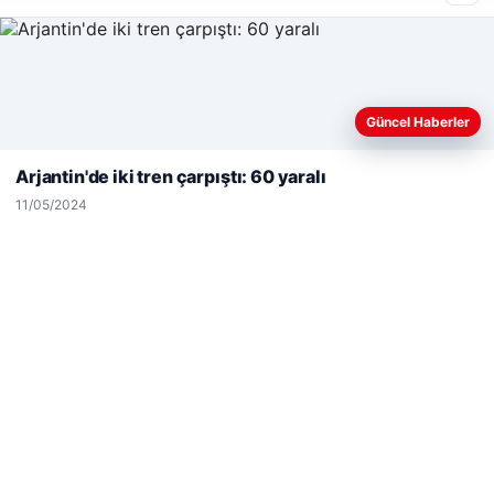
Web sitemizi nasıl kullandığınızı daha iyi anlayabilmek,
Güncel Haberler
deneyiminizi kişiselleştirmek ve geliştirmek amacıyla çerezler
kullanıyoruz.
Çerez Politikamız
Arjantin'de iki tren çarpıştı: 60 yaralı
Reddet
Kabul Et
11/05/2024
Hastaş Beton
26/05/2026