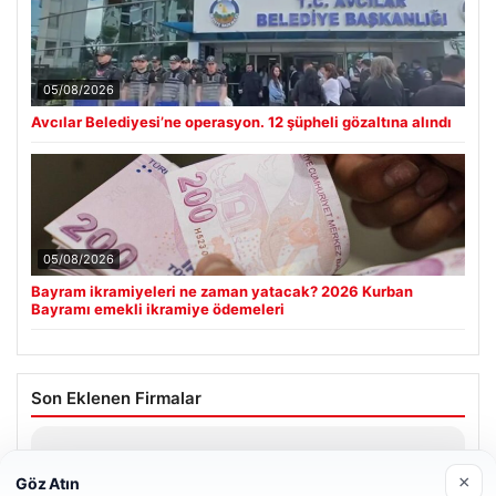
05/08/2026
Avcılar Belediyesi’ne operasyon. 12 şüpheli gözaltına alındı
05/08/2026
Bayram ikramiyeleri ne zaman yatacak? 2026 Kurban
Bayramı emekli ikramiye ödemeleri
Son Eklenen Firmalar
×
Göz Atın