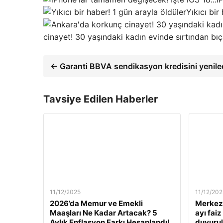
Yıkıcı bir
cinayet! 30 yaşındaki kadın evinde sırtından bı
← Garanti BBVA sendikasyon kredisini yenile
Tavsiye Edilen Haberler
11/12/2025
11/12/202
2026’da Memur ve Emekli
Merkez 
Maaşları Ne Kadar Artacak? 5
ayı fai
Aylık Enflasyon Farkı Hesaplandı!
duyuru