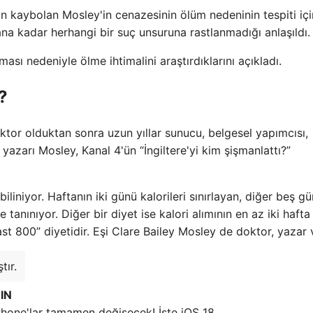
kaybolan Mosley'in cenazesinin ölüm nedeninin tespiti içi
na kadar herhangi bir suç unsuruna rastlanmadığı anlaşıldı.
ası nedeniyle ölme ihtimalini araştırdıklarını açıkladı.
?
ktor olduktan sonra uzun yıllar sunucu, belgesel yapımcısı,
 yazarı Mosley, Kanal 4'ün “İngiltere'yi kim şişmanlattı?”
biliniyor. Haftanın iki günü kalorileri sınırlayan, diğer beş gü
 tanınıyor. Diğer bir diyet ise kalori alımının en az iki hafta
ast 800” diyetidir. Eşi Clare Bailey Mosley de doktor, yazar 
tır.
IN
Phone'lar tamamen değişecek! İşte iOS 18…