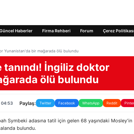
Güncel Haberler
Firma Rehberi
Forum
Çerez Politikas
oktor Yunanistan'da bir mağarada ölü bulundu
e tanındı! İngiliz doktor
ağarada ölü bulundu
Paylaş:
 04:53
Twitter
Facebook
WhatsApp
Reddit
Pinte
ah Symbeki adasına tatil için gelen 68 yaşındaki Mosley'in
 alanda bulundu.