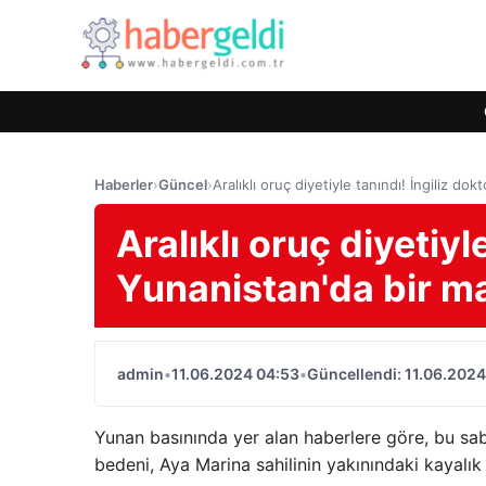
Haberler
›
Güncel
›
Aralıklı oruç diyetiyle tanındı! İngiliz d
Aralıklı oruç diyetiyl
Yunanistan'da bir m
admin
•
11.06.2024 04:53
•
Güncellendi: 11.06.2024
Yunan basınında yer alan haberlere göre, bu sab
bedeni, Aya Marina sahilinin yakınındaki kayalık