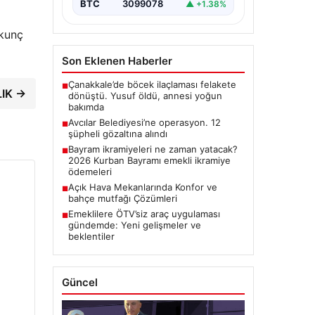
BTC
3099078
▲ +1.38%
kunç
Son Eklenen Haberler
Çanakkale’de böcek ilaçlaması felakete
■
LIK →
dönüştü. Yusuf öldü, annesi yoğun
bakımda
Avcılar Belediyesi’ne operasyon. 12
■
şüpheli gözaltına alındı
Bayram ikramiyeleri ne zaman yatacak?
■
2026 Kurban Bayramı emekli ikramiye
ödemeleri
Açık Hava Mekanlarında Konfor ve
■
bahçe mutfağı Çözümleri
Emeklilere ÖTV’siz araç uygulaması
■
gündemde: Yeni gelişmeler ve
beklentiler
Güncel