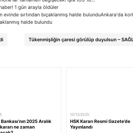
 haber! 1 gün arayla öldüler
Ankara'da kor
çaklanmış halde bulundu
di
Tükenmişliğin çaresi görülüp duyulsun – SAĞ
5
10/12/2025
Bankası’nın 2025 Aralık
HSK Kararı Resmi Gazete’de
z kararı ne zaman
Yayınlandı
lacak?