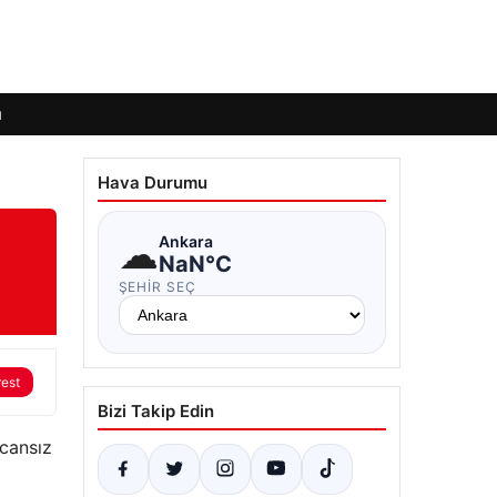
ı
Hava Durumu
☁
Ankara
NaN°C
ŞEHIR SEÇ
rest
Bizi Takip Edin
 cansız