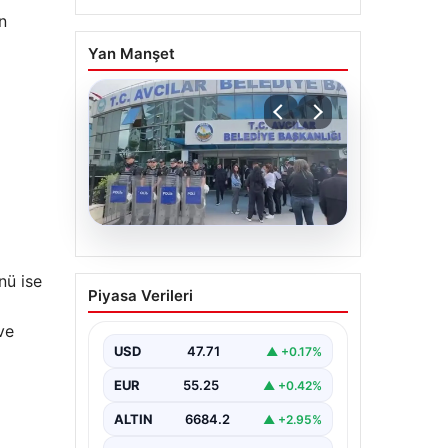
n
Yan Manşet
05.08.2026
Avcılar Belediyesi’ne
nü ise
Piyasa Verileri
operasyon. 12 şüpheli
gözaltına alındı
ve
USD
47.71
▲ +0.17%
EUR
55.25
▲ +0.42%
ALTIN
6684.2
▲ +2.95%