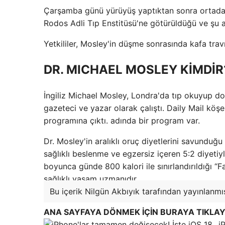
Çarşamba günü yürüyüş yaptıktan sonra ortadan 
Rodos Adli Tıp Enstitüsü'ne götürüldüğü ve şu a
Yetkililer, Mosley'in düşme sonrasında kafa travm
DR. MICHAEL MOSLEY KİMDİR
İngiliz Michael Mosley, Londra'da tıp okuyup do
gazeteci ve yazar olarak çalıştı. Daily Mail köşe
programına çıktı. adında bir program var.
Dr. Mosley'in aralıklı oruç diyetlerini savunduğu 
sağlıklı beslenme ve egzersiz içeren 5:2 diyetiyle
boyunca günde 800 kalori ile sınırlandırıldığı “F
sağlıklı yaşam uzmanıdır.
Bu içerik Nilgün Akbıyık tarafından yayınlanmış
ANA SAYFAYA DÖNMEK İÇİN BURAYA TIKLAY
i