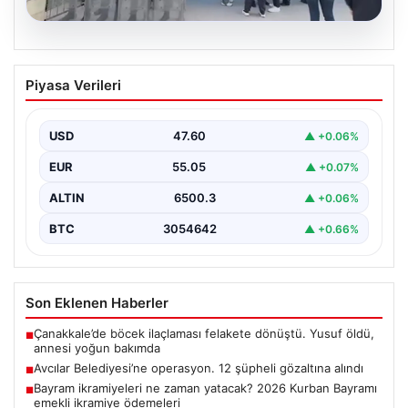
05.08.2026
Avcılar Belediyesi’ne operasyon. 12
Piyasa Verileri
şüpheli gözaltına alındı
USD
47.60
▲ +0.06%
EUR
55.05
▲ +0.07%
ALTIN
6500.3
▲ +0.06%
BTC
3054642
▲ +0.66%
Son Eklenen Haberler
Çanakkale’de böcek ilaçlaması felakete dönüştü. Yusuf öldü,
■
annesi yoğun bakımda
Avcılar Belediyesi’ne operasyon. 12 şüpheli gözaltına alındı
■
Bayram ikramiyeleri ne zaman yatacak? 2026 Kurban Bayramı
■
emekli ikramiye ödemeleri