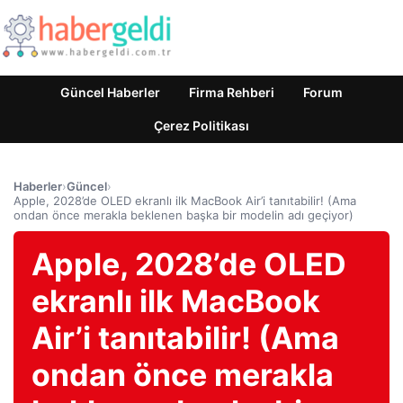
Güncel Haberler
Firma Rehberi
Forum
Çerez Politikası
Haberler
›
Güncel
›
Apple, 2028’de OLED ekranlı ilk MacBook Air’i tanıtabilir! (Ama
ondan önce merakla beklenen başka bir modelin adı geçiyor)
Apple, 2028’de OLED
ekranlı ilk MacBook
Air’i tanıtabilir! (Ama
ondan önce merakla