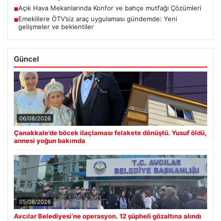
Açık Hava Mekanlarında Konfor ve bahçe mutfağı Çözümleri
■
Emeklilere ÖTV’siz araç uygulaması gündemde: Yeni
■
gelişmeler ve beklentiler
Güncel
06/08/2026
Çanakkale’de böcek ilaçlaması felakete dönüştü. Yusuf öldü,
annesi yoğun bakımda
05/08/2026
Avcılar Belediyesi’ne operasyon. 12 şüpheli gözaltına alındı