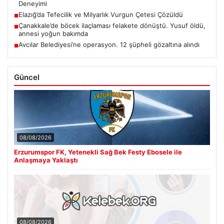
Deneyimi
Elazığ’da Tefecilik ve Milyarlık Vurgun Çetesi Çözüldü
■
Çanakkale’de böcek ilaçlaması felakete dönüştü. Yusuf öldü,
■
annesi yoğun bakımda
Avcılar Belediyesi’ne operasyon. 12 şüpheli gözaltına alındı
■
Güncel
08/08/2026
Erzurumspor FK, Yetenekli Sağ Bek Festy Ebosele ile
Anlaşmaya Yaklaştı
08/08/2026