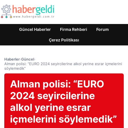
Güncel Haberler
Firma Rehberi
Forum
Çerez Politikası
Haberler
›
Güncel
›
Alman polisi: “EURO 2024 seyircilerine alkol yerine esrar içmelerini
söylemedik”
Alman polisi: “EURO
2024 seyircilerine
alkol yerine esrar
içmelerini söylemedik”