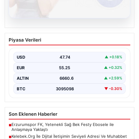
08.08.2026
Kelebek.Org İle Dijital İletişimin Seviyeli
Piyasa Verileri
Adresi Ve Muhabbet Deneyimi
Sanal ortamında insanların kaliteli bir tarzda bağlantı
sağlaması kritik bir önem barındırmaktadır. Halen
USD
47.74
▲ +0.18%
birçok…
EUR
55.25
▲ +0.32%
ALTIN
6660.6
▲ +2.59%
BTC
3095098
▼ -0.30%
Son Eklenen Haberler
Erzurumspor FK, Yetenekli Sağ Bek Festy Ebosele ile
■
Anlaşmaya Yaklaştı
Kelebek.Org İle Dijital İletişimin Seviyeli Adresi Ve Muhabbet
■