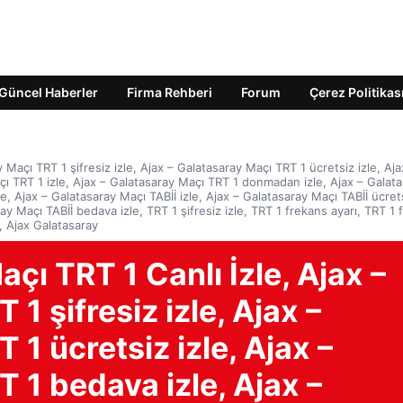
Güncel Haberler
Firma Rehberi
Forum
Çerez Politikas
 Maçı TRT 1 şifresiz izle, Ajax – Galatasaray Maçı TRT 1 ücretsiz izle, Aja
çı TRT 1 izle, Ajax – Galatasaray Maçı TRT 1 donmadan izle, Ajax – Galat
, Ajax – Galatasaray Maçı TABİİ izle, Ajax – Galatasaray Maçı TABİİ ücrets
y Maçı TABİİ bedava izle, TRT 1 şifresiz izle, TRT 1 frekans ayarı, TRT 1 
m, Ajax Galatasaray
çı TRT 1 Canlı İzle, Ajax –
1 şifresiz izle, Ajax –
1 ücretsiz izle, Ajax –
 1 bedava izle, Ajax –