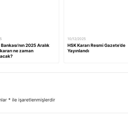
5
10/12/2025
Bankası’nın 2025 Aralık
HSK Kararı Resmi Gazete’de
z kararı ne zaman
Yayınlandı
lacak?
nlar
*
ile işaretlenmişlerdir