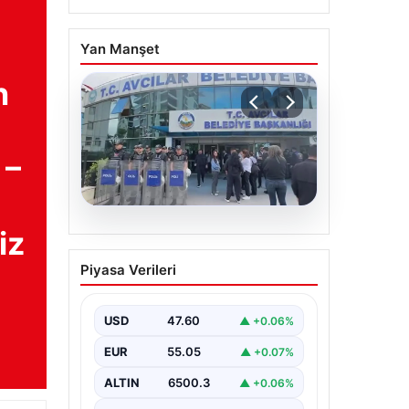
Yan Manşet
n
 –
05.08.2026
iz
Avcılar Belediyesi’ne
Piyasa Verileri
operasyon. 12 şüpheli
gözaltına alındı
USD
47.60
▲ +0.06%
EUR
55.05
▲ +0.07%
ALTIN
6500.3
▲ +0.06%