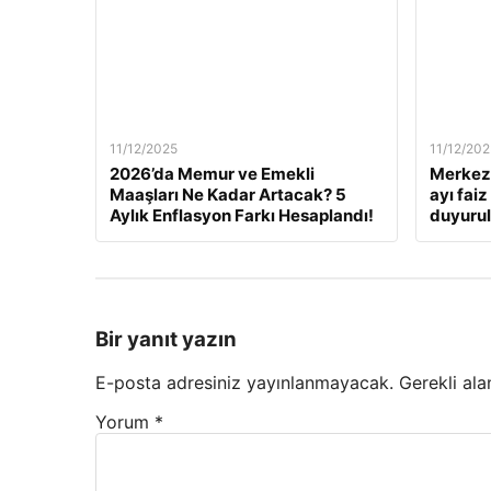
11/12/2025
11/12/202
2026’da Memur ve Emekli
Merkez 
Maaşları Ne Kadar Artacak? 5
ayı fai
Aylık Enflasyon Farkı Hesaplandı!
duyuru
Bir yanıt yazın
E-posta adresiniz yayınlanmayacak.
Gerekli ala
Yorum
*