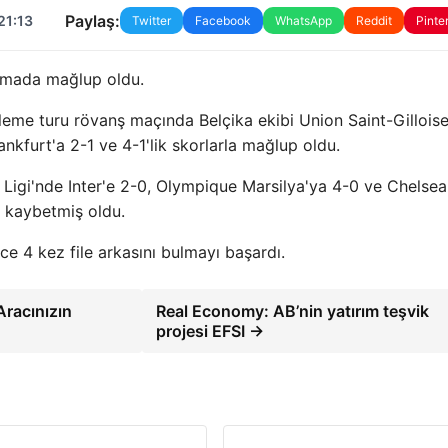
Paylaş:
21:13
Twitter
Facebook
WhatsApp
Reddit
Pinte
aşmada mağlup oldu.
eme turu rövanş maçında Belçika ekibi Union Saint-Gilloise
ankfurt'a 2-1 ve 4-1'lik skorlarla mağlup oldu.
 Ligi'nde Inter'e 2-0, Olympique Marsilya'ya 4-0 ve Chelsea
a kaybetmiş oldu.
e 4 kez file arkasını bulmayı başardı.
Aracınızın
Real Economy: AB’nin yatırım teşvik
projesi EFSI →