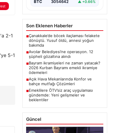
BTC
3054642
▲ +0.66%
rest
Son Eklenen Haberler
'a 2-1
Çanakkale’de böcek ilaçlaması felakete
■
dönüştü. Yusuf öldü, annesi yoğun
bakımda
Avcılar Belediyesi’ne operasyon. 12
■
'ye 5-1
şüpheli gözaltına alındı
Bayram ikramiyeleri ne zaman yatacak?
■
2026 Kurban Bayramı emekli ikramiye
ödemeleri
Açık Hava Mekanlarında Konfor ve
■
bahçe mutfağı Çözümleri
Emeklilere ÖTV’siz araç uygulaması
■
gündemde: Yeni gelişmeler ve
beklentiler
Güncel