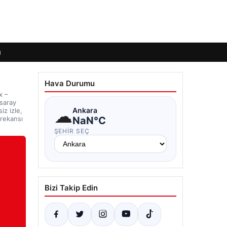
ı
Hava Durumu
x –
asaray
☁
Ankara
iz izle,
NaN°C
frekansı
ŞEHIR SEÇ
Bizi Takip Edin