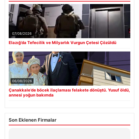
07/08/2026
Elazığ’da Tefecilik ve Milyarlık Vurgun Çetesi Çözüldü
06/08/2026
Çanakkale’de böcek ilaçlaması felakete dönüştü. Yusuf öldü,
annesi yoğun bakımda
Son Eklenen Firmalar
Hastaş Beton