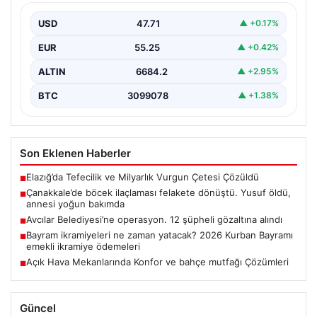
bakımda
USD
47.71
▲ +0.17%
EUR
55.25
▲ +0.42%
ALTIN
6684.2
▲ +2.95%
BTC
3099078
▲ +1.38%
Son Eklenen Haberler
Elazığ’da Tefecilik ve Milyarlık Vurgun Çetesi Çözüldü
■
Çanakkale’de böcek ilaçlaması felakete dönüştü. Yusuf öldü,
■
annesi yoğun bakımda
Avcılar Belediyesi’ne operasyon. 12 şüpheli gözaltına alındı
■
Bayram ikramiyeleri ne zaman yatacak? 2026 Kurban Bayramı
■
emekli ikramiye ödemeleri
Açık Hava Mekanlarında Konfor ve bahçe mutfağı Çözümleri
■
Güncel