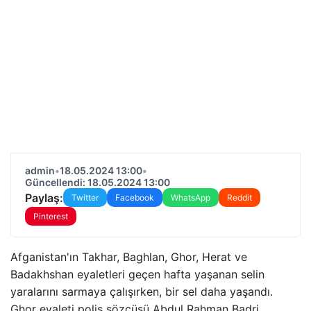
admin
•
18.05.2024 13:00
•
Güncellendi: 18.05.2024 13:00
Paylaş:
Twitter
Facebook
WhatsApp
Reddit
Pinterest
Afganistan'ın Takhar, Baghlan, Ghor, Herat ve
Badakhshan eyaletleri geçen hafta yaşanan selin
yaralarını sarmaya çalışırken, bir sel daha yaşandı.
Ghor eyaleti polis sözcüsü Abdul Rahman Badri,