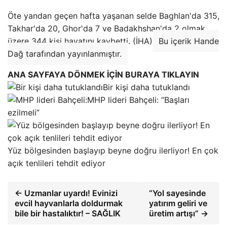
Öte yandan geçen hafta yaşanan selde Baghlan'da 315,
Takhar'da 20, Ghor'da 7 ve Badakhshan'da 2 olmak
üzere 344 kişi hayatını kaybetti. (İHA)
Bu içerik Hande
Dağ tarafından yayınlanmıştır.
ANA SAYFAYA DÖNMEK İÇİN BURAYA TIKLAYIN
Bir kişi daha tutuklandı
MHP lideri Bahçeli: “Başları
ezilmeli”
Yüz bölgesinden başlayıp beyne doğru ilerliyor! En çok
açık tenlileri tehdit ediyor
← Uzmanlar uyardı! Evinizi
“Yol sayesinde
evcil hayvanlarla doldurmak
yatırım geliri ve
bile bir hastalıktır! – SAĞLIK
üretim artışı” →