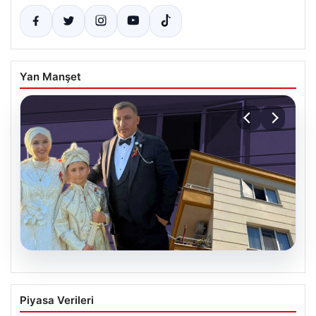
Yan Manşet
06.08.2026
Çanakkale’de böcek ilaçlaması felakete
Piyasa Verileri
dönüştü. Yusuf öldü, annesi yoğun