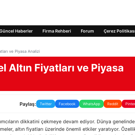
Güncel Haberler
Firma Rehberi
Forum
Çerez Politikas
ları ve Piyasa Analizi
 Altın Fiyatları ve Piyasa
Paylaş:
Twitter
Facebook
WhatsApp
Reddit
Pinte
tırımcıların dikkatini çekmeye devam ediyor. Dünya genelinde
ler, altın fiyatları üzerinde önemli etkiler yaratıyor. Özelli