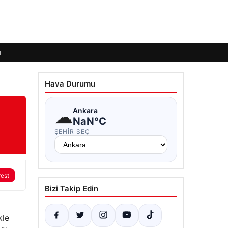
ı
Hava Durumu
☁
Ankara
NaN°C
ŞEHIR SEÇ
rest
Bizi Takip Edin
kle