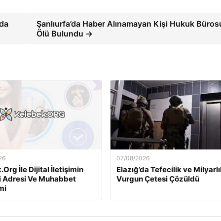
nda
Şanlıurfa’da Haber Alınamayan Kişi Hukuk Büro
Ölü Bulundu →
26
07/08/2026
Org İle Dijital İletişimin
Elazığ’da Tefecilik ve Milyarlı
i Adresi Ve Muhabbet
Vurgun Çetesi Çözüldü
mi