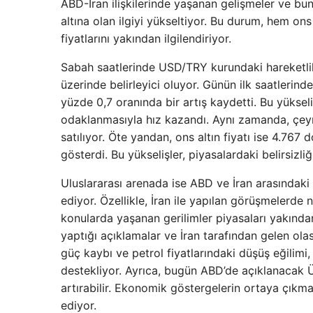
ABD-İran ilişkilerinde yaşanan gelişmeler ve bun
altına olan ilgiyi yükseltiyor. Bu durum, hem ons 
fiyatlarını yakından ilgilendiriyor.
Sabah saatlerinde USD/TRY kurundaki hareketlilik 
üzerinde belirleyici oluyor. Günün ilk saatlerin
yüzde 0,7 oranında bir artış kaydetti. Bu yüksel
odaklanmasıyla hız kazandı. Aynı zamanda, çeyre
satılıyor. Öte yandan, ons altın fiyatı ise 4.767
gösterdi. Bu yükselişler, piyasalardaki belirsizli
Uluslararası arenada ise ABD ve İran arasındaki
ediyor. Özellikle, İran ile yapılan görüşmelerde
konularda yaşanan gerilimler piyasaları yakınd
yaptığı açıklamalar ve İran tarafından gelen olası
güç kaybı ve petrol fiyatlarındaki düşüş eğilimi, 
destekliyor. Ayrıca, bugün ABD’de açıklanacak ÜFE
artırabilir. Ekonomik göstergelerin ortaya çıkma
ediyor.