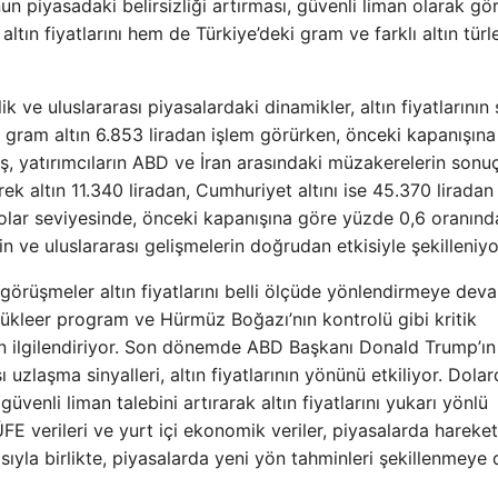
un piyasadaki belirsizliği artırması, güvenli liman olarak gö
altın fiyatlarını hem de Türkiye’deki gram ve farklı altın türle
ve uluslararası piyasalardaki dinamikler, altın fiyatlarının 
de gram altın 6.853 liradan işlem görürken, önceki kapanışın
iş, yatırımcıların ABD ve İran arasındaki müzakerelerin sonuç
k altın 11.340 liradan, Cumhuriyet altını ise 45.370 liradan
 dolar seviyesinde, önceki kapanışına göre yüzde 0,6 oranınd
ğin ve uluslararası gelişmelerin doğrudan etkisiyle şekilleniyo
 görüşmeler altın fiyatlarını belli ölçüde yönlendirmeye dev
 nükleer program ve Hürmüz Boğazı’nın kontrolü gibi kritik
an ilgilendiriyor. Son dönemde ABD Başkanı Donald Trump’ın
 uzlaşma sinyalleri, altın fiyatlarının yönünü etkiliyor. Dolar
güvenli liman talebini artırarak altın fiyatlarını yukarı yönlü
 verileri ve yurt içi ekonomik veriler, piyasalarda hareketl
sıyla birlikte, piyasalarda yeni yön tahminleri şekillenmey