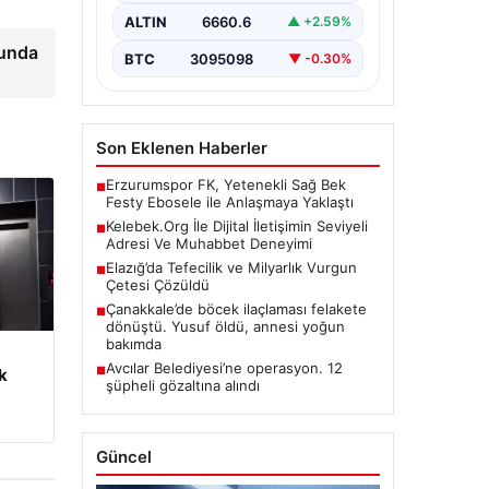
bir önem barındırmaktadır. Halen
ALTIN
6660.6
▲ +2.59%
birçok…
sunda
BTC
3095098
▼ -0.30%
Son Eklenen Haberler
Erzurumspor FK, Yetenekli Sağ Bek
■
Festy Ebosele ile Anlaşmaya Yaklaştı
Kelebek.Org İle Dijital İletişimin Seviyeli
■
Adresi Ve Muhabbet Deneyimi
Elazığ’da Tefecilik ve Milyarlık Vurgun
■
Çetesi Çözüldü
Çanakkale’de böcek ilaçlaması felakete
■
dönüştü. Yusuf öldü, annesi yoğun
bakımda
Avcılar Belediyesi’ne operasyon. 12
■
k
şüpheli gözaltına alındı
Güncel