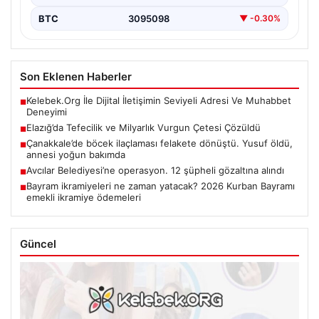
BTC
3095098
▼ -0.30%
Son Eklenen Haberler
Kelebek.Org İle Dijital İletişimin Seviyeli Adresi Ve Muhabbet
■
Deneyimi
Elazığ’da Tefecilik ve Milyarlık Vurgun Çetesi Çözüldü
■
Çanakkale’de böcek ilaçlaması felakete dönüştü. Yusuf öldü,
■
annesi yoğun bakımda
Avcılar Belediyesi’ne operasyon. 12 şüpheli gözaltına alındı
■
Bayram ikramiyeleri ne zaman yatacak? 2026 Kurban Bayramı
■
emekli ikramiye ödemeleri
Güncel