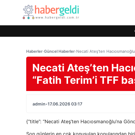
Haberler
›
Güncel Haberler
›
Necati Ateş’ten Hacıosmanoğlu’
Necati Ateş’ten Ha
“Fatih Terim’i TFF ba
admin
•
17.06.2026 03:17
{“title”: “Necati Ateş’ten Hacıosmanoğlu’na Gönde
Son günlerin en çok konuşulan konularından biri