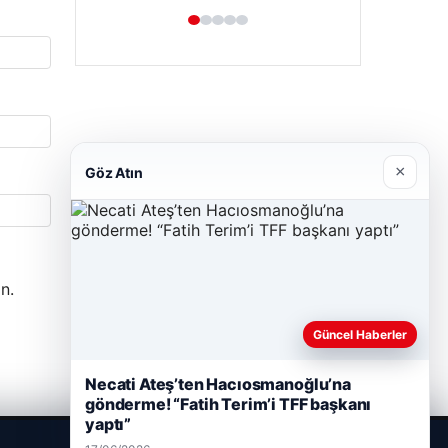
×
Göz Atın
Hastaş Beton
26/05/2026
n.
Güncel Haberler
Necati Ateş’ten Hacıosmanoğlu’na
gönderme! “Fatih Terim’i TFF başkanı
yaptı”