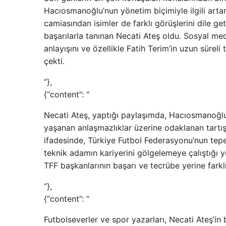
Hacıosmanoğlu’nun yönetim biçimiyle ilgili artan
camiasından isimler de farklı görüşlerini dile ge
başarılarla tanınan Necati Ateş oldu. Sosyal med
anlayışını ve özellikle Fatih Terim’in uzun sürel
çekti.
“},
{“content”: “
Necati Ateş, yaptığı paylaşımda, Hacıosmanoğlu
yaşanan anlaşmazlıklar üzerine odaklanan tartışm
ifadesinde, Türkiye Futbol Federasyonu’nun tepe
teknik adamın kariyerini gölgelemeye çalıştığı y
TFF başkanlarının başarı ve tecrübe yerine farklı 
“},
{“content”: “
Futbolseverler ve spor yazarları, Necati Ateş’i