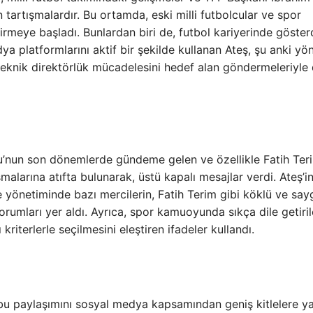
 tartışmalardır. Bu ortamda, eski milli futbolcular ve spor
tirmeye başladı. Bunlardan biri de, futbol kariyerinde göster
ya platformlarını aktif bir şekilde kullanan Ateş, şu anki yö
i teknik direktörlük mücadelesini hedef alan göndermeleriyle
’nun son dönemlerde gündeme gelen ve özellikle Fatih Teri
alarına atıfta bulunarak, üstü kapalı mesajlar verdi. Ateş’i
 yönetiminde bazı mercilerin, Fatih Terim gibi köklü ve sayg
orumları yer aldı. Ayrıca, spor kamuoyunda sıkça dile getiril
kriterlerle seçilmesini eleştiren ifadeler kullandı.
n bu paylaşımını sosyal medya kapsamından geniş kitlelere ya