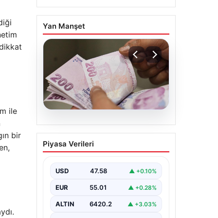
diği
Yan Manşet
netim
 dikkat
m ile
n
05.08.2026
ın bir
Bayram ikramiyeleri ne
Piyasa Verileri
en,
zaman yatacak? 2026
Kurban Bayramı emekli
ikramiye ödemeleri
USD
47.58
▲ +0.10%
EUR
55.01
▲ +0.28%
ALTIN
6420.2
▲ +3.03%
ydı.