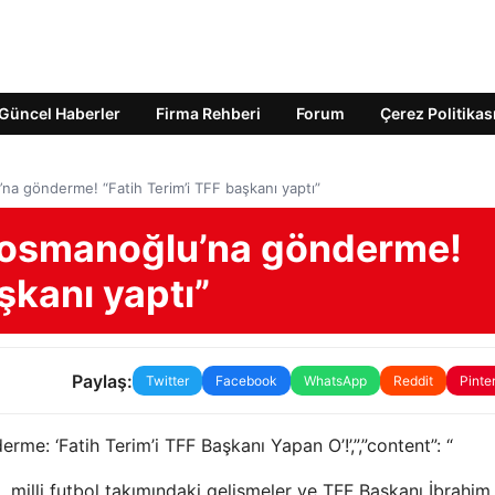
Güncel Haberler
Firma Rehberi
Forum
Çerez Politikas
na gönderme! “Fatih Terim’i TFF başkanı yaptı”
cıosmanoğlu’na gönderme!
şkanı yaptı”
Paylaş:
Twitter
Facebook
WhatsApp
Reddit
Pinte
rme: ‘Fatih Terim’i TFF Başkanı Yapan O’!’,”,”content”: “
, milli futbol takımındaki gelişmeler ve TFF Başkanı İbrahim