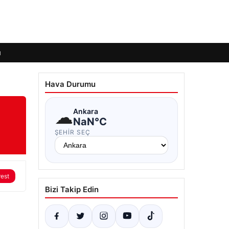
ı
Hava Durumu
☁
Ankara
NaN°C
ŞEHIR SEÇ
rest
Bizi Takip Edin