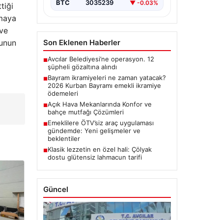
BTC
3035239
▼ -0.03%
tiği
tmaya
 ve
yunun
Son Eklenen Haberler
Avcılar Belediyesi’ne operasyon. 12
■
şüpheli gözaltına alındı
Bayram ikramiyeleri ne zaman yatacak?
■
2026 Kurban Bayramı emekli ikramiye
ödemeleri
Açık Hava Mekanlarında Konfor ve
■
bahçe mutfağı Çözümleri
Emeklilere ÖTV’siz araç uygulaması
■
gündemde: Yeni gelişmeler ve
beklentiler
Klasik lezzetin en özel hali: Çölyak
■
dostu glütensiz lahmacun tarifi
Güncel