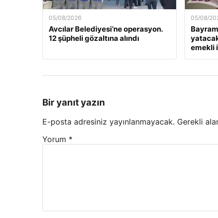
05/08/2026
05/08/20
Avcılar Belediyesi’ne operasyon.
Bayram 
12 şüpheli gözaltına alındı
yataca
emekli 
Bir yanıt yazın
E-posta adresiniz yayınlanmayacak.
Gerekli ala
Yorum
*