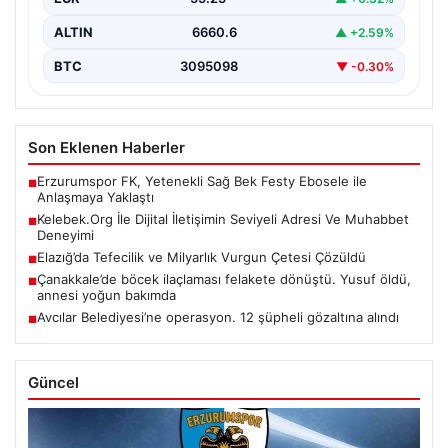
ALTIN
6660.6
▲ +2.59%
BTC
3095098
▼ -0.30%
Son Eklenen Haberler
Erzurumspor FK, Yetenekli Sağ Bek Festy Ebosele ile
■
Anlaşmaya Yaklaştı
Kelebek.Org İle Dijital İletişimin Seviyeli Adresi Ve Muhabbet
■
Deneyimi
Elazığ’da Tefecilik ve Milyarlık Vurgun Çetesi Çözüldü
■
Çanakkale’de böcek ilaçlaması felakete dönüştü. Yusuf öldü,
■
annesi yoğun bakımda
Avcılar Belediyesi’ne operasyon. 12 şüpheli gözaltına alındı
■
Güncel