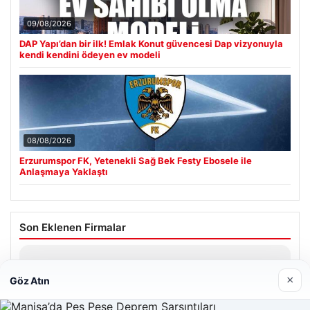
09/08/2026
DAP Yapı’dan bir ilk! Emlak Konut güvencesi Dap vizyonuyla
kendi kendini ödeyen ev modeli
08/08/2026
Erzurumspor FK, Yetenekli Sağ Bek Festy Ebosele ile
Anlaşmaya Yaklaştı
Son Eklenen Firmalar
Hastaş Beton
26/05/2026
×
Göz Atın