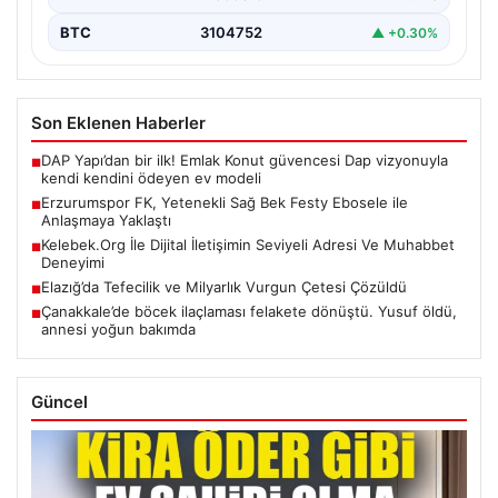
BTC
3104752
▲ +0.30%
Son Eklenen Haberler
DAP Yapı’dan bir ilk! Emlak Konut güvencesi Dap vizyonuyla
■
kendi kendini ödeyen ev modeli
Erzurumspor FK, Yetenekli Sağ Bek Festy Ebosele ile
■
Anlaşmaya Yaklaştı
Kelebek.Org İle Dijital İletişimin Seviyeli Adresi Ve Muhabbet
■
Deneyimi
Elazığ’da Tefecilik ve Milyarlık Vurgun Çetesi Çözüldü
■
Çanakkale’de böcek ilaçlaması felakete dönüştü. Yusuf öldü,
■
annesi yoğun bakımda
Güncel