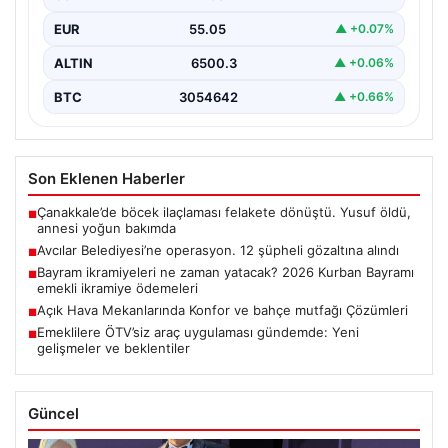
EUR
55.05
▲ +0.07%
ALTIN
6500.3
▲ +0.06%
BTC
3054642
▲ +0.66%
Son Eklenen Haberler
Çanakkale’de böcek ilaçlaması felakete dönüştü. Yusuf öldü,
■
annesi yoğun bakımda
Avcılar Belediyesi’ne operasyon. 12 şüpheli gözaltına alındı
■
Bayram ikramiyeleri ne zaman yatacak? 2026 Kurban Bayramı
■
emekli ikramiye ödemeleri
Açık Hava Mekanlarında Konfor ve bahçe mutfağı Çözümleri
■
Emeklilere ÖTV’siz araç uygulaması gündemde: Yeni
■
gelişmeler ve beklentiler
Güncel