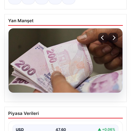
Yan Manşet
05.08.2026
Bayram ikramiyeleri ne zaman yatacak?
Piyasa Verileri
2026 Kurban Bayramı emekli ikramiye
ödemeleri
USD
47.60
▲ +0.06%