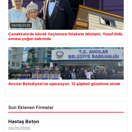
06/08/2026
Çanakkale’de böcek ilaçlaması felakete dönüştü. Yusuf öldü,
annesi yoğun bakımda
05/08/2026
Avcılar Belediyesi’ne operasyon. 12 şüpheli gözaltına alındı
Son Eklenen Firmalar
Hastaş Beton
26/05/2026