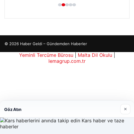
© 2026 Haber Geldi – Gündemden Haberler
Yeminli Tercüme Bürosu
|
Malta Dil Okulu
|
lemagrup.com.tr
is
is
tcio
ordhub
×
Göz Atın