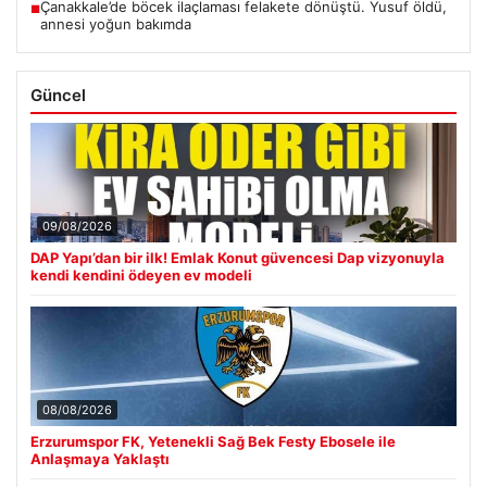
Çanakkale’de böcek ilaçlaması felakete dönüştü. Yusuf öldü,
■
annesi yoğun bakımda
Güncel
09/08/2026
DAP Yapı’dan bir ilk! Emlak Konut güvencesi Dap vizyonuyla
kendi kendini ödeyen ev modeli
08/08/2026
Erzurumspor FK, Yetenekli Sağ Bek Festy Ebosele ile
Anlaşmaya Yaklaştı