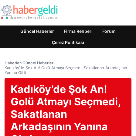
Güncel Haberler
Firma Rehberi
Forum
Çerez Politikası
Haberler
›
Güncel Haberler
›
Kadıköy’de Şok An! Golü Atmayı Seçmedi, Sakatlanan Arkadaşının
Yanına Gitti
Kadıköy’de Şok An!
Golü Atmayı Seçmedi,
Sakatlanan
Arkadaşının Yanına