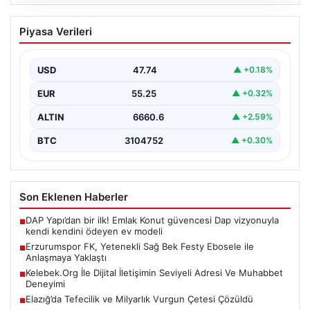
08.08.2026
Erzurumspor FK, Yetenekli Sağ Bek
Piyasa Verileri
Festy Ebosele ile Anlaşmaya Yaklaştı
Erzurumspor FK, transfer çalışmalarını sürdürüyor ve
takımın genç ve dinamik kadrosunu güçlendirmeyi
USD
47.74
▲ +0.18%
hedefliyor. Bu…
EUR
55.25
▲ +0.32%
ALTIN
6660.6
▲ +2.59%
BTC
3104752
▲ +0.30%
Son Eklenen Haberler
DAP Yapı’dan bir ilk! Emlak Konut güvencesi Dap vizyonuyla
■
kendi kendini ödeyen ev modeli
Erzurumspor FK, Yetenekli Sağ Bek Festy Ebosele ile
■
Anlaşmaya Yaklaştı
Kelebek.Org İle Dijital İletişimin Seviyeli Adresi Ve Muhabbet
■
Deneyimi
Elazığ’da Tefecilik ve Milyarlık Vurgun Çetesi Çözüldü
■