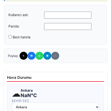
Kullanıcı adı:
Parola:
Beni hatırla
Paylaş:
Hava Durumu
☁
Ankara
NaN°C
ŞEHIR SEÇ