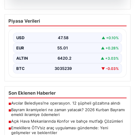
05.08.2026
Bayram ikramiyeleri ne zaman yatacak?
Piyasa Verileri
2026 Kurban Bayramı emekli ikramiye
ödemeleri
USD
47.58
▲ +0.10%
EUR
55.01
▲ +0.28%
ALTIN
6420.2
▲ +3.03%
BTC
3035239
▼ -0.03%
Son Eklenen Haberler
Avcılar Belediyesi’ne operasyon. 12 şüpheli gözaltına alındı
■
Bayram ikramiyeleri ne zaman yatacak? 2026 Kurban Bayramı
■
emekli ikramiye ödemeleri
Açık Hava Mekanlarında Konfor ve bahçe mutfağı Çözümleri
■
Emeklilere ÖTV’siz araç uygulaması gündemde: Yeni
■
gelişmeler ve beklentiler