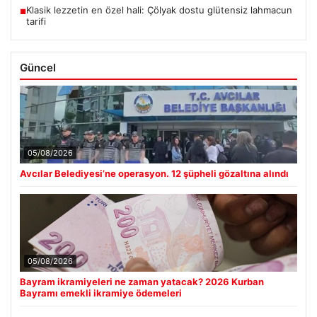
Klasik lezzetin en özel hali: Çölyak dostu glütensiz lahmacun
■
tarifi
Güncel
05/08/2026
Avcılar Belediyesi’ne operasyon. 12 şüpheli gözaltına alındı
05/08/2026
Bayram ikramiyeleri ne zaman yatacak? 2026 Kurban
Bayramı emekli ikramiye ödemeleri