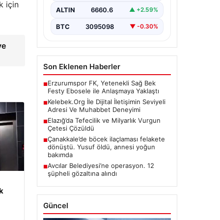
 için
bir önem barındırmaktadır. Halen
ALTIN
6660.6
▲ +2.59%
birçok…
BTC
3095098
▼ -0.30%
ve
Son Eklenen Haberler
Erzurumspor FK, Yetenekli Sağ Bek
■
Festy Ebosele ile Anlaşmaya Yaklaştı
Kelebek.Org İle Dijital İletişimin Seviyeli
■
Adresi Ve Muhabbet Deneyimi
Elazığ’da Tefecilik ve Milyarlık Vurgun
■
Çetesi Çözüldü
Çanakkale’de böcek ilaçlaması felakete
■
dönüştü. Yusuf öldü, annesi yoğun
bakımda
Avcılar Belediyesi’ne operasyon. 12
■
şüpheli gözaltına alındı
k
Güncel