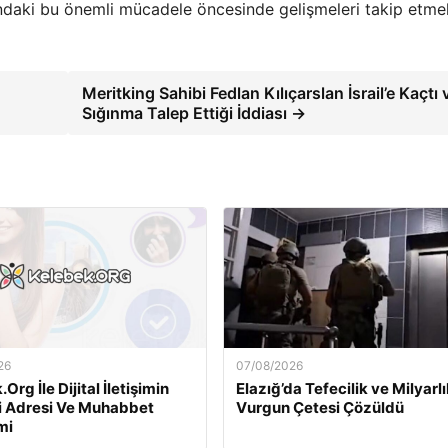
ndaki bu önemli mücadele öncesinde gelişmeleri takip etmek
Meritking Sahibi Fedlan Kılıçarslan İsrail’e Kaçtı 
Sığınma Talep Ettiği İddiası →
26
07/08/2026
Org İle Dijital İletişimin
Elazığ’da Tefecilik ve Milyarlı
i Adresi Ve Muhabbet
Vurgun Çetesi Çözüldü
mi