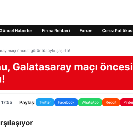
Güncel Haberler
Firma Rehberi
Forum
Çerez Politikas
ray maçı öncesi görüntüsüyle şaşırttı!
mu, Galatasaray maçı öncesi
ı!
Paylaş:
 17:55
Twitter
Facebook
WhatsApp
Reddit
Pinte
rşılaşıyor