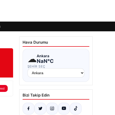
ı
Hava Durumu
☁
Ankara
NaN°C
ŞEHIR SEÇ
rest
Bizi Takip Edin