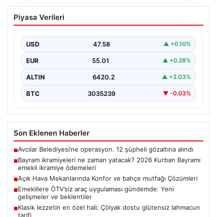
Bayram ikramiyeleri ne zaman yatacak?
Piyasa Verileri
2026 Kurban Bayramı emekli ikramiye
ödemeleri
USD
47.58
▲ +0.10%
EUR
55.01
▲ +0.28%
ALTIN
6420.2
▲ +3.03%
BTC
3035239
▼ -0.03%
Son Eklenen Haberler
Avcılar Belediyesi’ne operasyon. 12 şüpheli gözaltına alındı
■
Bayram ikramiyeleri ne zaman yatacak? 2026 Kurban Bayramı
■
emekli ikramiye ödemeleri
Açık Hava Mekanlarında Konfor ve bahçe mutfağı Çözümleri
■
Emeklilere ÖTV’siz araç uygulaması gündemde: Yeni
■
gelişmeler ve beklentiler
Klasik lezzetin en özel hali: Çölyak dostu glütensiz lahmacun
■
tarifi