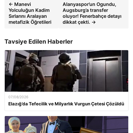
← Manevi
Alanyaspor’un Ogundu,
Yolculuğun Kadim
Augsburg’a transfer
Sırlarını Aralayan
oluyor! Fenerbahçe detayı
metafizik Öğretileri
dikkat çekti. →
Tavsiye Edilen Haberler
07/08/2026
Elazığ’da Tefecilik ve Milyarlık Vurgun Çetesi Çözüldü