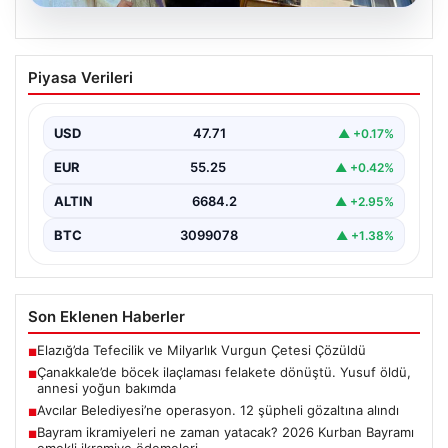
06.08.2026
Çanakkale’de böcek ilaçlaması felakete
Piyasa Verileri
dönüştü. Yusuf öldü, annesi yoğun
bakımda
USD
47.71
▲ +0.17%
EUR
55.25
▲ +0.42%
ALTIN
6684.2
▲ +2.95%
BTC
3099078
▲ +1.38%
Son Eklenen Haberler
Elazığ’da Tefecilik ve Milyarlık Vurgun Çetesi Çözüldü
■
Çanakkale’de böcek ilaçlaması felakete dönüştü. Yusuf öldü,
■
annesi yoğun bakımda
Avcılar Belediyesi’ne operasyon. 12 şüpheli gözaltına alındı
■
Bayram ikramiyeleri ne zaman yatacak? 2026 Kurban Bayramı
■