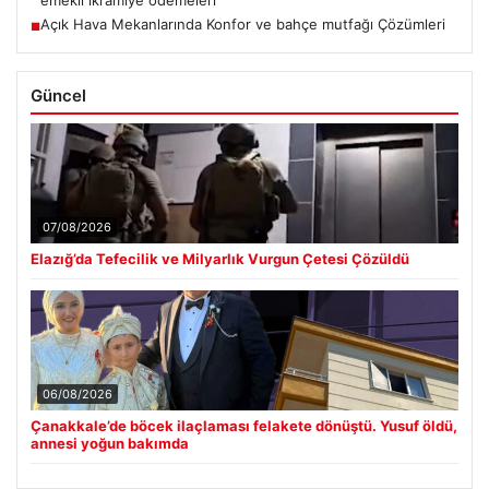
emekli ikramiye ödemeleri
Açık Hava Mekanlarında Konfor ve bahçe mutfağı Çözümleri
■
Güncel
07/08/2026
Elazığ’da Tefecilik ve Milyarlık Vurgun Çetesi Çözüldü
06/08/2026
Çanakkale’de böcek ilaçlaması felakete dönüştü. Yusuf öldü,
annesi yoğun bakımda